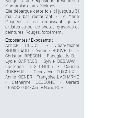
Rouges », une exposition présentée à
Montamisé et aux Minimes.
Elle débarque cette fois-ci jusqu'au 31
mai au bar restaurant « Le Merle
Moqueur » en réunissant quinze
artistes autour de photos, gravures et
peintures. Rouges, forcément.
Exposantes / Exposants :
Annick BLOC'H - Jean-Michel
BOUILLAUD - Yvonne BOUVELOT -
Christian BREGON - Panagiostis D. -
Lydie DARRACQ - Sylvie DESAUW -
Laurence DESTOMBES - Corinne
DUBREUIL - Geneviève GOIGOUX -
Annie KIENER - Françoise LACHARME
- Catherine LEJEUNE - Gérard
LEVASSEUR - Anne-Marie RUBI.